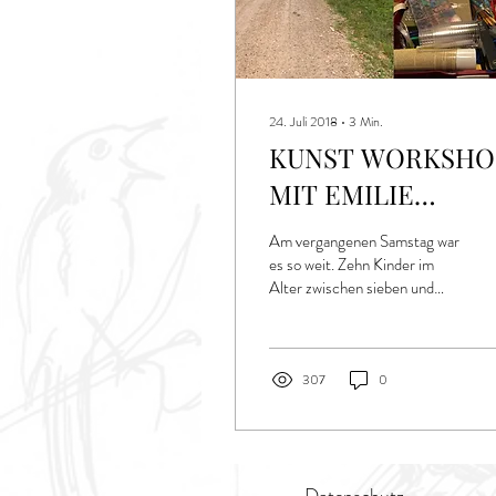
24. Juli 2018
∙
3
Min.
KUNST WORKSHO
MIT EMILIE
LAUWERS
Am vergangenen Samstag war
es so weit. Zehn Kinder im
Alter zwischen sieben und
zwölf Jahren machten sich
gemeinsam mit Emilie
Lauwers...
307
0